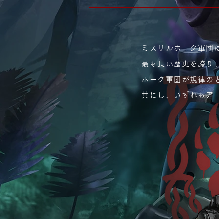
ミスリルホーク軍団
最も長い歴史を誇り
ホーク軍団が規律の
共にし、いずれもア