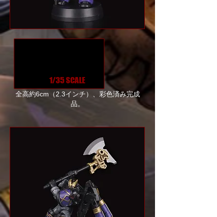
1/35 SCALE
全高約6cm（2.3インチ）、彩色済み完成
品。