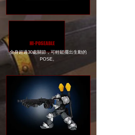
HI-POSEABLE
全身超過30處關節，可輕鬆擺出​生動的
POSE。