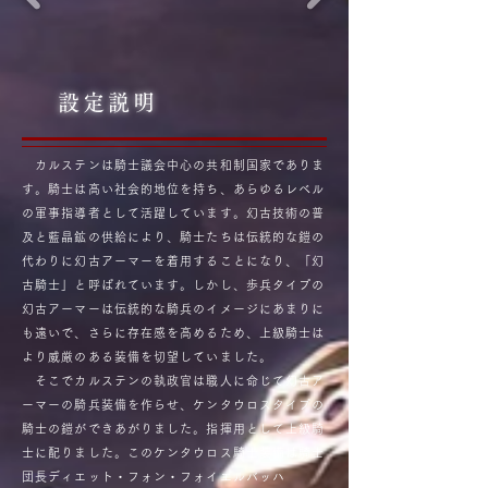
設定説明
カルステンは騎士議会中心の共和制国家でありま
す。騎士は高い社会的地位を持ち、あらゆるレベル
の軍事指導者として活躍しています。幻古技術の普
及と藍晶鉱の供給により、騎士たちは伝統的な鎧の
代わりに幻古アーマーを着用することになり、「幻
古騎士」と呼ばれています。しかし、歩兵タイプの
幻古アーマーは伝統的な騎兵のイメージにあまりに
も遠いで、さらに存在感を高めるため、上級騎士は
より威厳のある装備を切望していました。
そこでカルステンの執政官は職人に命じて幻古ア
ーマーの騎兵装備を作らせ、ケンタウロスタイプの
騎士の鎧ができあがりました。指揮用として上級騎
士に配りました。このケンタウロス騎士装備は騎士
団長ディエット・フォン・フォイエルバッハ