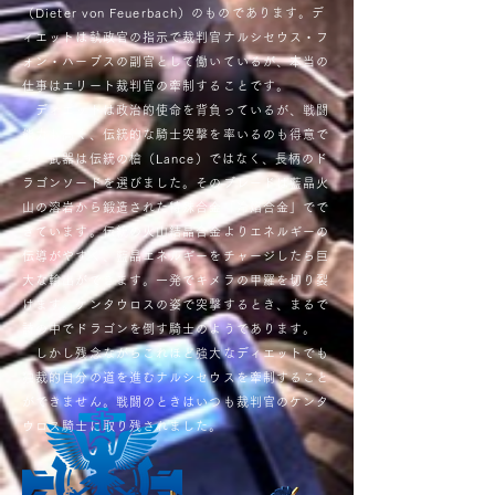
（Dieter von Feuerbach）のものであります。デ
ィエットは執政官の指示で裁判官ナルシセウス・フ
ォン・ハーブスの副官として働いているが、本当の
仕事はエリート裁判官の牽制することです。
ディエットは政治的使命を背負っているが、戦闘
能力も高く、伝統的な騎士突撃を率いるのも得意で
す。武器は伝統の槍（Lance）ではなく、長柄のド
ラゴンソードを選びました。そのブレードは藍晶火
山の溶岩から鍛造された特殊合金「冷焰合金」でで
きています。伝統の火山結晶合金よりエネルギーの
伝導がやすく、藍晶エネルギーをチャージしたら巨
大な輸出ができます。一発でキメラの甲羅を切り裂
けます。ケンタウロスの姿で突撃するとき、まるで
詩の中でドラゴンを倒す騎士のようであります。
しかし残念ながらこれほど強大なディエットでも
独裁的自分の道を進むナルシセウスを牽制すること
ができません。戦闘のときはいつも裁判官のケンタ
ウロス騎士に取り残されました。