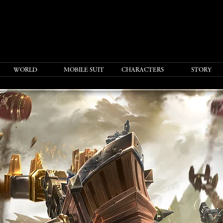
WORLD
MOBILE SUIT
CHARACTERS
STORY