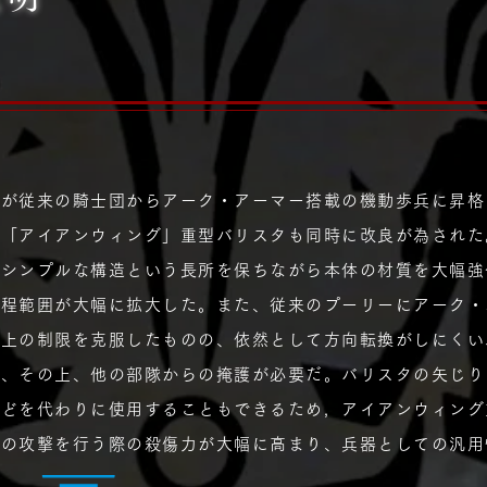
団が従来の騎士団からアーク・アーマー搭載の機動歩兵に昇格
た「アイアンウィング」重型バリスタも同時に改良が為された
いシンプルな構造という長所を保ちながら本体の材質を大幅強
射程範囲が大幅に拡大した。また、従来のプーリーにアーク・
計上の制限を克服したものの、依然として方向転換がしにくい
り、その上、他の部隊からの掩護が必要だ。バリスタの矢じり
などを代わりに使用することもできるため，アイアンウィング
への攻撃を行う際の殺傷力が大幅に高まり、兵器としての汎用