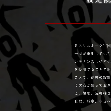
ミスリルホーク軍
士団が重用してい
ンテナンスしやす
を使用することで
ことで、従来の設
う欠点が残ってお
え、爆薬、焼夷弾
兵器、城塞、歩兵