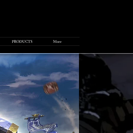
PRODUCTS
More