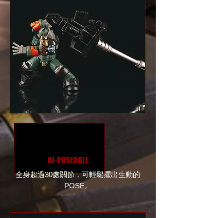
HI-POSEABLE
全身超過30處關節，可輕鬆擺出​生動的
POSE。