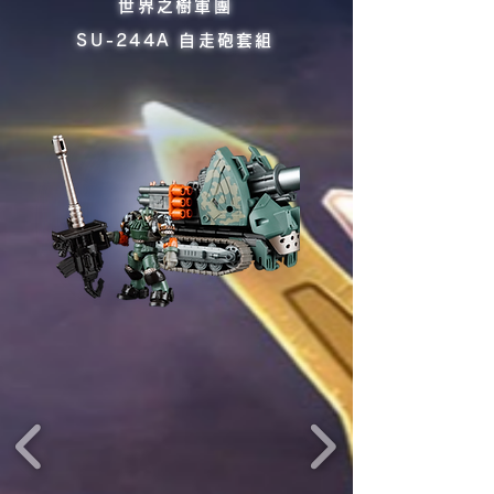
世界之樹軍團
SU-244A 自走砲套組