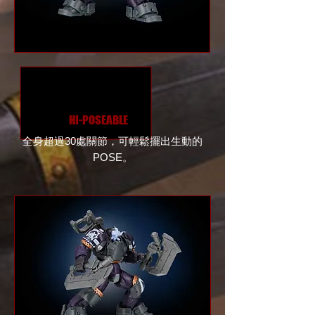
HI-POSEABLE
全身超過30處關節，可輕鬆擺出​生動的
POSE。