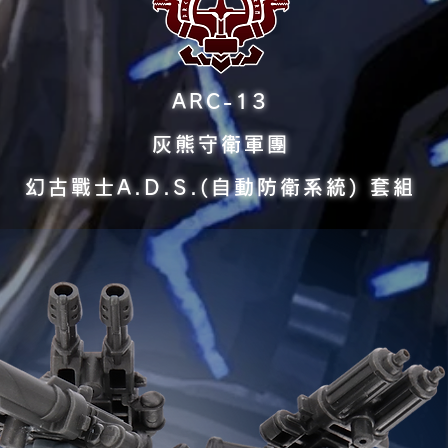
ARC-13
灰熊守衛軍團
幻古戰士A.D.S.(自動防衛系統) 套組