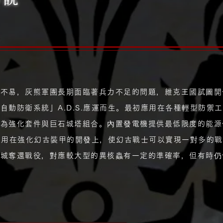
兵不易，灰熊軍團長期面臨著兵力不足的問題，維克王國試圖開
自動防衛系統」A.D.S.應運而生。最初應用在各種輕型防禦
做為強化套件與巨石城塔組合。內置發電機提供最低限度的能源
也被運用在強化幻古裝甲的開發上，使幻古戰士可以實現一對多的
蒙城奪還戰役，對應較大型的異核蟲有一定的準確率，但有時仍