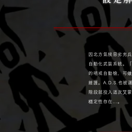
因北方氣候惡劣充
自動化武裝系統。「
的哨戒自動槍，可
維護。A.D.S.
階段就投入這次艾
穩定性存在...。