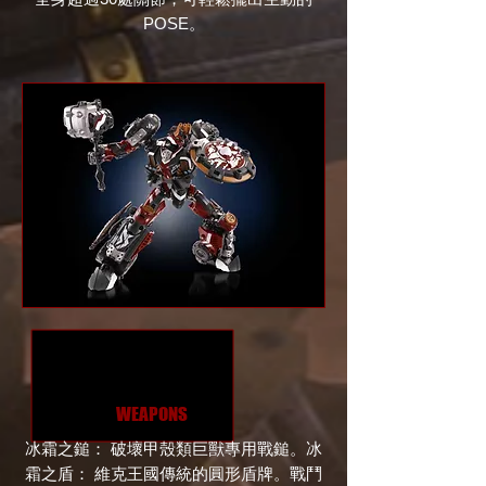
POSE。
WEAPONS
冰霜之鎚： 破壞甲殼類巨獸專用戰鎚。冰
霜之盾： 維克王國傳統的圓形盾牌。戰鬥