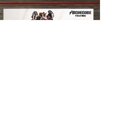
全長
約 23 cm ( 9英吋)
材質
ABS/POM/PA/PVC
套組內容
● 冰霜巨人本體 ×1● 冰霜之鎚 ×1● 冰霜之盾
×1● 戰鬥小刀 ×2