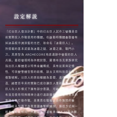
設定解説
「幻古巨人復活計劃」中的幻古巨人試作三號機是目
前實際投入作戰使用的機體。在啟動時機體會散發有
如冰晶般冷冽淡藍的光芒，故命名「冰霜巨人」。
所搭載的基本武裝為冰霜之鎚、冰霜之盾、戰鬥小
刀。其原型為 ARCHECORE地底遺跡中發掘的巨人
兵器。最初發現時為休眠狀態，羅德布洛克家族研究
指出巨人軀體是以特殊金屬構成，具有延展與記憶
性，可改變整體型態的結構，該古文明科技目前無法
複製破解。以巨人的原始軀體為基礎，進行修復與改
造，經歷百年來的實驗已成功讓巨人重新啟動。
巨人在人形模式下擁有部分意識，可藉由奧恩．羅德
布洛克使用特殊精神力進行遠距操控，能依照奧恩的
意識自我行動作戰，是奧恩在戰場上合作無間的夥
伴；載具型態下自我意識會暫時關閉，操控方式與一
般車輛載具相同，外觀以軍用運輸車GAZ-96型為雛