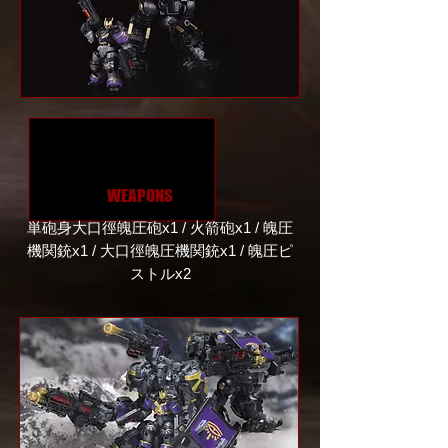
WEAPONS
単砲身大口徑魄圧砲x1 / 火箭砲x1 / 魄圧
機関銃x1 / 大口徑魄圧機関銃x1 / 魄圧ピ
ストルx2