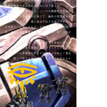
チタン合金のシールドと骨組みと合わせていつでも
荷物用機関や定点発砲のメカに切り替える。
創核学会の支援により、こいつの機動性や武装の
威力は軍団よりはるかに強くて、魄能の使用量も制
限ない。とはいえ、使い道はやはり王城のパトロー
ルであり、どうしてもヴェク兵士たちの批判を浴び
る。そもそも近衛軍の評判が悪いため、町に人気が
ないのも当然のことだ。
さらに怪しいのは、近衛軍が研究を参加してか
ら、なぜかそのあと開発されたジャイアントアーム
機関、とくに単眼歩行者などの無人メカはよく暴走
して、誤って味方を傷つく。これはどうしても人々
に疑問を持たせる。