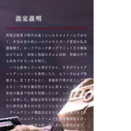
設定説明
冥狼近衛軍の相手は遠くにいるカルステン人ではな
く、本当は目の前にいるウルサスガード軍団の私兵
護衛隊だ。ロードブロック家とグラニット王の確執
はさておき、冥狼と地獄のガルム凶獣、想像の中で
も共存できない生き物だ。
いつも競争している両方だから、片方がジャイア
ントアームソリーを発明したら、もう一方は必ず緊
張する。言うまでもなく、単眼歩行者が投入して間
もなく一方的な優位性がさらに高まった。近衛軍は
宮廷の優遇で技術を把握したいが、ハイアーから激
しく反発した。最後は何名の軍団長から説得し、両
方に研究成果を分け合うことになった。
ヴァルグリンド機動兵はまさにこの状況で生まれ
てきた。ジャイアントアームで大口径機関砲を持っ
て、シャーシに延性の高い藍スチール製爪があり、