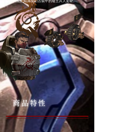
馭，只能配給身穿幻古裝甲的廢土兵人駕駛。
商品特性