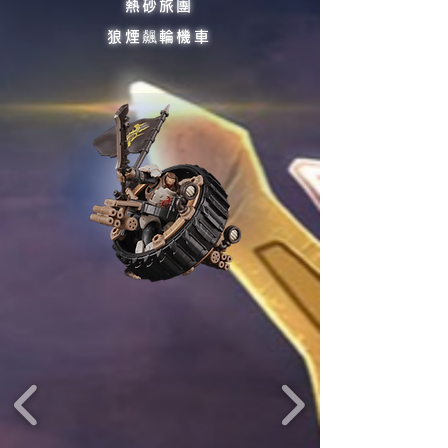
熱砂旅團
狼煙飆輪機車