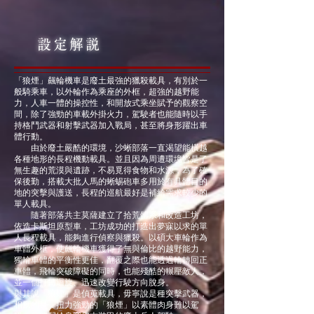
設定解説
「狼煙」飆輪機車是廢土最強的獵殺載具，有別於一
般騎乘車，以外輪作為乘座的外框，超強的越野能
力，人車一體的操控性，和開放式乘坐賦予的觀察空
間，除了強勁的車載外掛火力，駕駛者也能隨時以手
持格鬥武器和射擊武器加入戰局，甚至將身形躍出車
體行動。
由於廢土嚴酷的環境，沙蜥部落一直渴望能橫越
各種地形的長程機動載具。並且因為周遭環境皆是了
無生趣的荒漠與遺跡，不易覓得食物和水源，為了確
保後勤，搭載大批人馬的蜥蜴砲車多用於有具體目的
地的突擊與護送，長程的巡航最好是補給需求較少的
單人載具。
隨著部落共主莫薩建立了拾荒體系和改造工坊，
依造卡斯坦原型車，工坊成功的打造出夢寐以求的單
人長程載具，能夠進行偵察與獵殺。以碩大車輪作為
車體外框，使飆輪機車獲得了無與倫比的越野能力，
獨輪車體的平衡性更佳，翻覆之際也能透過輪轉回正
車體，飛輪突破障礙的同時，也能殘酷的輾壓敵人，
並一個打轉迴旋、迅速改變行駛方向脫身。
與其說「狼煙」是偵蒐載具，毋寧說是種突擊武器，
相應的是，扭力強勁的「狼煙」以素體肉身難以駕