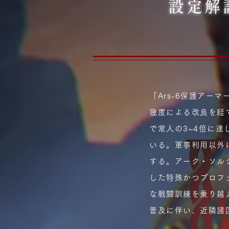
設定解
「Ars-6保護ア
幾度による改良を経
で常人の3~4倍に
いる。軍事利用以外
する。アーク・ソル
した特殊かつプロフ
な戦闘訓練を乗り越
普及に伴い、近隣諸