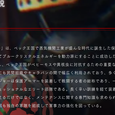
説
ーマー」は、ベック王国で蒸気機関工業が盛んな時代に誕生した
てブルークリスタルエネルギーを動力源にすることに成功し
達し、ベック王国がベヒーモスや異核虫に対抗するための重要
にも民間組織やキャラバンの間で幅広く利用されており、多
ジャーは保護アーマーを装着して戦闘する者の総称であり、
ェッショナルなエリート部隊である。長く辛い訓練を経て装
えるだけではなく、メンテナンスに関する専門知識も求めら
国も独自の軍隊を結成して軍事力の強化を図っている。