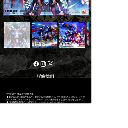
聯絡我們
授権協力事業の連絡窓口
◆
商品の販売に興味があるか、関連する授権事業についてご相談したい場合は、オ
リジ
ナルストーンクリエイティブインターナショナル株式会社までお問い合わせください。
◆ 授権事業の窓口メールアドレス：
product-stone@hotmail.com
◆ アフターサービス:
info@toys-alliance.com
※画像は参考用です
*Actual product may differ slightly from photos.