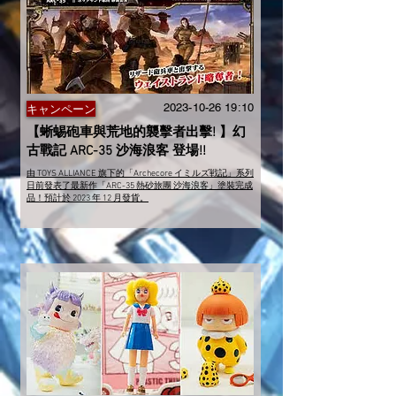
2023-10-26 19
:10
キャンペーン
【蜥蜴砲車與荒地的襲擊者出擊! 】幻
古戰記 ARC-35 沙海浪客 登場!!
由 TOYS ALLIANCE 旗下的「Archecore イミルズ戦記」系列
日前發表了最新作「ARC-35 熱砂旅團 沙海浪客」塗裝完成
品！預計於 2023 年 12 月發貨。