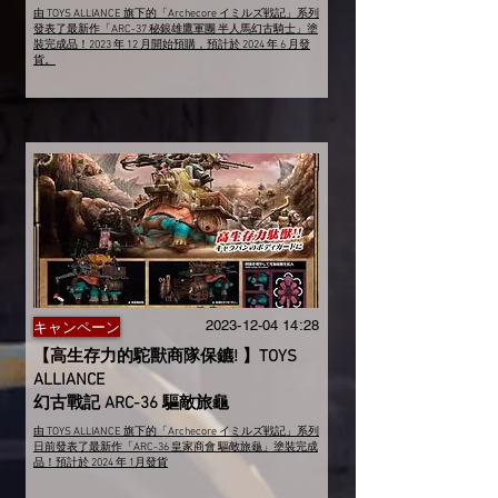
由 TOYS ALLIANCE 旗下的「Archecore イミルズ戦記」系列
發表了最新作「ARC-37 秘銀雄鷹軍團 半人馬幻古騎士」塗
裝完成品！2023 年 12 月開始預購，預計於 2024 年 6 月發
貨。
2023-12-04 14
:28
キャンペーン
【
高生存力的駝獸商隊保鑣!
】
TOYS
ALLIANCE
幻古戰記 ARC-36 驅敵旅龜
由 TOYS ALLIANCE 旗下的「Archecore イミルズ戦記」系列
日前發表了最新作「ARC-36 皇家商會 驅敵旅龜」塗裝完成
品！預計於 2024 年 1月發貨