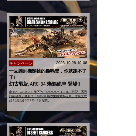
2023-10-26 19
:08
キャンペーン
一旦聽到機關槍的轟鳴聲，你就跑不了
了!
幻古戰記 ARC-34 蜥蜴砲車 登場!!
由 TOYS ALLIANCE 旗下的「Archecore イミルズ戦記」系列
日前發表了最新作「ARC-34 熱砂旅團 蜥蜴砲車」塗裝完成
品！預計於 2023 年 12 月發貨。