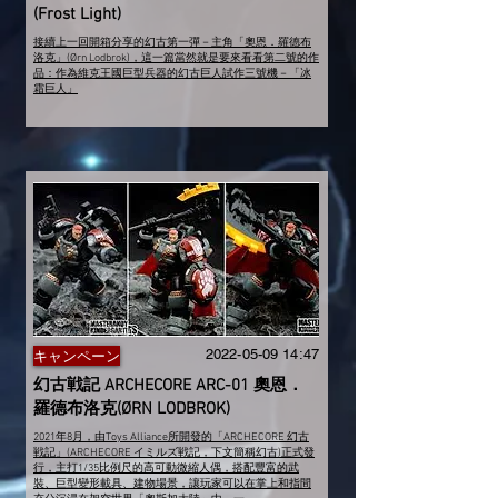
(Frost Light)
接續上一回開箱分享的幻古第一彈－主角「奧恩．羅德布
洛克」(Ørn Lodbrok)，這一篇當然就是要來看看第二號的作
品：作為維克王國巨型兵器的幻古巨人試作三號機－「冰
霜巨人」
2022-05-09 14
:47
キャンペーン
幻古戦記 ARCHECORE ARC-01 奧恩．
羅德布洛克(ØRN LODBROK)
2021年8月，由Toys Alliance所開發的「ARCHECORE 幻古
戦記」(ARCHECORE イミルズ戦記，下文簡稱幻古)正式發
行，主打1/35比例尺的高可動微縮人偶，搭配豐富的武
裝、巨型變形載具、建物場景，讓玩家可以在掌上和指間