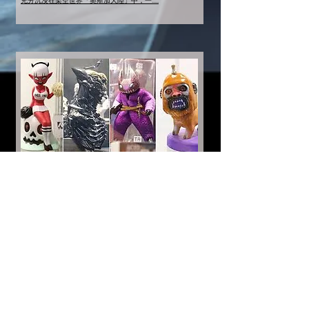
充分沉浸在架空世界「奧斯加大陸」中，一.....
2020-11-20 15
:42
キャンペーン
玩具探險隊【第十七屆 台北國際玩具
創作大展】2020 Taipei Toy Festival 現
場報導 PART 3
台灣玩具人引頸期盼的年度設計師玩具盛事 - 第十七屆 台
北國際玩具創作大展 TTF 2020，終於在今（20）日於華山
1914 文創產業園區盛大展開啦！ 雖然因為受全球疫情影
響，今年許多設計師沒辦法來到台北，但這次 TTF 2020 依
舊有來自台、港、日...等地的精彩作品，於.....