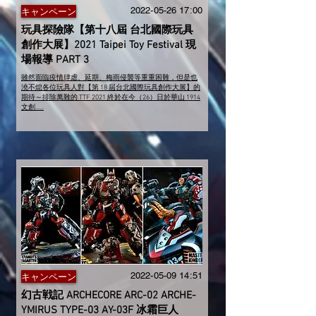
2022-05-26 17
:00
キャンペーン
玩具探險隊【第十八屆 台北國際玩具
創作大展】2021 Taipei Toy Festival 現
場報導 PART 3
雖然面臨疫情肆虐、延期、梅雨侵襲等重重困難，但是也
澆不熄各位玩具人對【第 18 屆台北國際玩具創作大展】的
期待～排除萬難的 TTF 2021 終於在今（26）日於華山 1914
文創......
2022-05-09 14
:51
キャンペーン
幻古戦記 ARCHECORE ARC-02 ARCHE-
YMIRUS TYPE-03 AY-03F 冰霜巨人