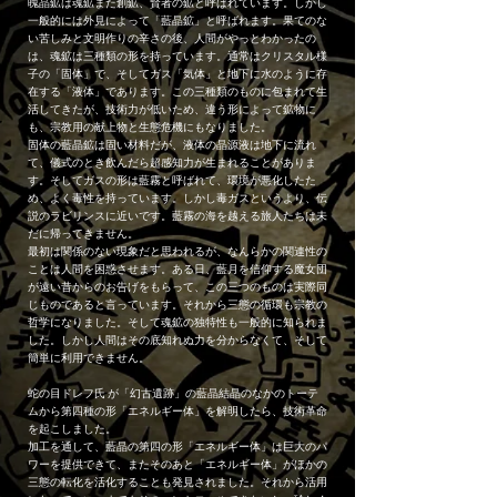
魄晶鉱は魂鉱また創鉱、賢者の鉱と呼ばれています。しかし
一般的には外見によって「藍晶鉱」と呼ばれます。果てのな
い苦しみと文明作りの辛さの後、人間がやっとわかったの
は、魂鉱は三種類の形を持っています。通常はクリスタル様
子の「固体」で、そしてガス「気体」と地下に水のように存
在する「液体」であります。この三種類のものに包まれて生
活してきたが、技術力が低いため、違う形によって鉱物に
も、宗教用の献上物と生態危機にもなりました。
固体の藍晶鉱は固い材料だが、液体の晶源液は地下に流れ
て、儀式のとき飲んだら超感知力が生まれることがありま
す。そしてガスの形は藍霧と呼ばれて、環境が悪化したた
め、よく毒性を持っています。しかし毒ガスというより、伝
説のラビリンスに近いです。藍霧の海を越える旅人たちは未
だに帰ってきません。
最初は関係のない現象だと思われるが、なんらかの関連性の
ことは人間を困惑させます。ある日、藍月を信仰する魔女団
が遠い昔からのお告げをもらって、この三つのものは実際同
じものであると言っています。それから三態の循環も宗教の
哲学になりました。そして魂鉱の独特性も一般的に知られま
した。しかし人間はその底知れぬ力を分からなくて、そして
簡単に利用できません。
蛇の目ドレフ氏 が「幻古遺跡」の藍晶結晶のなかのトーテ
ムから第四種の形「エネルギー体」を解明したら、技術革命
を起こしました。
加工を通して、藍晶の第四の形「エネルギー体」は巨大のパ
ワーを提供できて、またそのあと「エネルギー体」がほかの
三態の転化を活化することも発見されました。それから活用