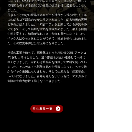
になって、いつまでもそのコントロールできないし、珍しく
て時間も長すぎる自然での藍晶の循環を待つ必要もなくなり
ました。
尽きることのない藍晶エネルギーが神代から残されたイミル
ズの幻古コア部品のなかに注入されました。幻古技術の再興
と革命が起きました。「幻古コア」を起動してから瘴気を浄
化できて、そして新鮮な空気を作り始めました。早くも自然
生態を変えて、植物が溢れてきて作物も豊かになりました。
ベック人はやっと休むことができて、民族を強化し始めまし
た。その歴史事件は公暦元年になりました。
神様の工業を倣って、探検隊はもっとARCHECORE(アークコ
ア) 探し出そうしました。違う部族もお互い連絡して一緒に
強くなりました。かれらは藍晶鉱を採掘して燃料で使ってい
ました。アスガルドも部族文化から帝政になって、ベック族
からベック王国になりました。そして生産力も「産業革命」
レベルになりました。百年も経たないいうちに、アスガルド
大陸の生命力は段々強くなってきました。
前往製品一覽