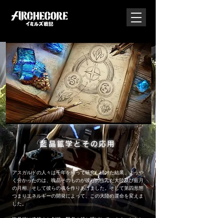
藍晶鉱学とその応用
アスガルドの人々は千年を経って研究し続けた結果、ようや
く分かったのは、魄晶そのものが彼らの住んだ大陸及び藍月
の月相、そして彼らの魂を作りあげました。そして第四形態
つまりエネルギーの開発によって、この大陸の運命を変えま
した。