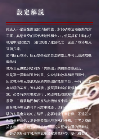
設定解説
維克人不是困坐圍城的消極民族，對於碉堡這種被動防禦
工事，異想天空的賦予機動性和火力，使其具有主動佔領
戰場中場的能力，因此跳脫了建築概念，誕生了城塔坦克
這項兵器。
如同巨石城塔、巨石堡壘這類自走防禦工事可以連結成機
動防線。
城塔坦克也能與被稱為「異動城」的機動要塞組合。
但是單一異動城過於鈍重、欠缺移動效率和應用彈性。
因此城塔坦克便成為輔助異動城的能動單位，平時可以成
為城塔的基座，連結城牆，擴展異動城的規模和防護設
施。必要時則能獨立運行，掩護異動城或離城追擊，活用
履帶、二聯裝炮門和四座防衛機槍座來獨力戰鬥。
由於城塔坦克也可再分離主城後，進行長程攻擊，所以駕
駛的人員也穿戴幻古裝甲，必要時能下車行動，不過並未
配備長程背包，還是需要依託坦克執行任務。世界之樹由
於多半活動於地形崎嶇的地帶，並未配備鈍重的異動城。
但是仍舊配備了城塔坦克用於輾過森林帶、提供機動火