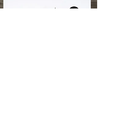
全長
約13.5cmx10.5cmx10.5cm（5.3x4.1x4.1 英
吋）
材質
ABS/POM/PA/PVC
套組內容
● 城塔坦克 x 1 ● 大口徑魄金彈手槍 x 1 ●
駕駛員配件 x 2 ● 坦克陷阱 x 3 ● 旗幟 x 2