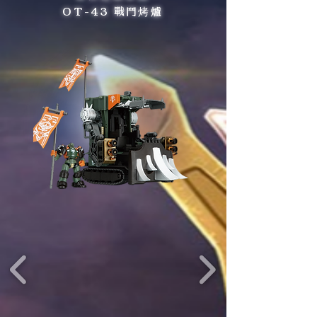
OT-43 戰鬥烤爐