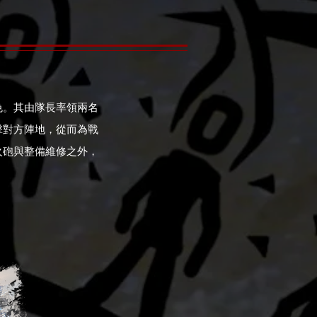
色。其由隊長率領兩名
擊對方陣地，從而為戰
火砲與整備維修之外，