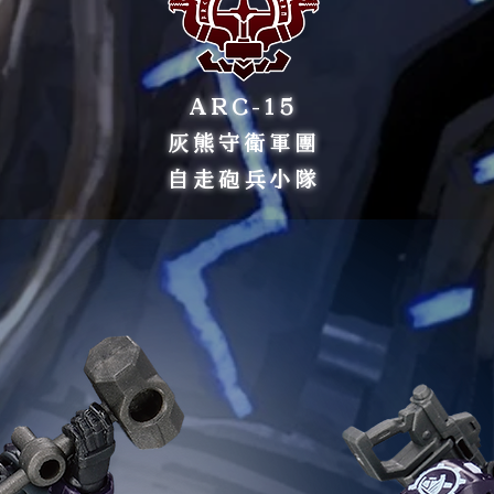
ARC-15
灰熊守衛軍團
自走砲兵小隊