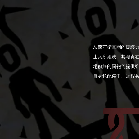
灰熊守衛軍團的援護
士兵所組成，其職責
場前線的同袍們提供
自身也配備中、近程