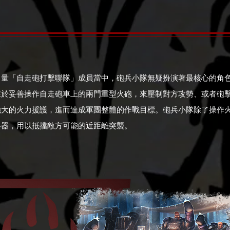
力量「自走砲打擊聯隊」成員當中，砲兵小隊無疑扮演著最核心的角
在於妥善操作自走砲車上的兩門重型火砲，來壓制對方攻勢、或者砲
強大的火力援護，進而達成軍團整體的作戰目標。砲兵小隊除了操作
兵器，用以抵擋敵方可能的近距離突襲。