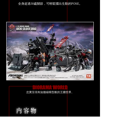
全身超過30處關節，可輕鬆擺出
​生動的POSE。
DIORAMA WORLD
忠實呈現有如微縮模型般的王國世界。
内容物