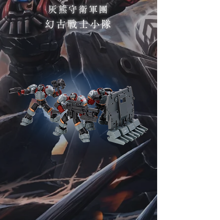
灰熊守衛軍團
幻古戰士小隊