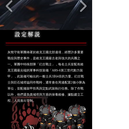
設定解説
灰熊守衛軍團佈署於維克王國北部邊境，經歷許多重要
戰役與歷史事件，是維克王國最古老與強大的兵團之
一。軍團中特殊部隊「幻古戰士」，每名士兵皆配有維
克王國最尖端的軍事科技裝備「ARS-6第三世代動力裝
甲」，此裝備可輸出約一般士兵3到4倍的力量。幻古戰
士與巨石城塔協同作戰時，通常會在周邊配置2個小隊為
單位，並配備裝甲拒馬與定點武裝執行任務。除了作戰
以外，他們還負責城塔與方盾的保養維修、據點建立工
程、人員進出管制。